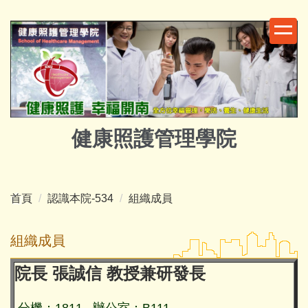
跳
到
主
要
內
容
區
健康照護管理學院
首頁
認識本院-534
組織成員
組織成員
院長
張誠信 教授兼研發長
分機：1811
辦公室：B111