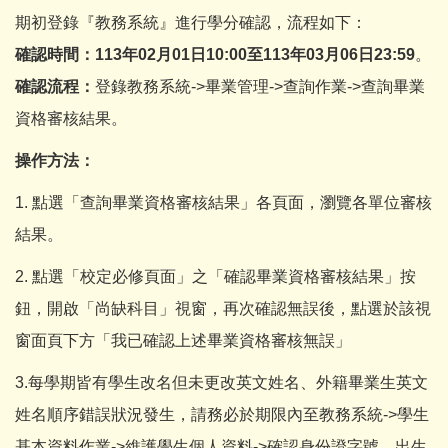
期初登錄『教務系統』進行學分確認，流程如下：
確認時間：
113
年
02
月
01
日
10:00
至
113
年
03
月
06
日
23:59
。
確認流程：
登錄教務系統->畢業管理->查詢作業->查詢畢業
資格審核結果。
操作方法：
1. 點選「查詢畢業資格審核結果」各頁面，瀏覽各單位審核
結果。
2. 點選「校定必修頁面」之「確認畢業資格審核結果」按
鈕，開啟「尚缺科目」視窗，再次確認無誤後，點選於該視
窗面頁下方「我已確認上述畢業資格審核無誤」
3.每學期皆有學生改名但未更改英文姓名、外籍畢業生英文
姓名順序錯誤狀況發生，請務必於期限內至教務系統->學生
基本資料作業->維護學生個人資料->確認身份證字號、出生