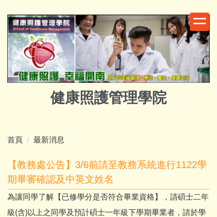
跳
到
主
要
內
容
區
健康照護管理學院
首頁
最新消息
【教務處公告】3/6前請至教務系統進行1122學
期畢審確認及中英文姓名
為讓同學了解【已修學分是否符合畢業資格】，請碩士二年
級(含)以上之同學及預計碩士一年級下學期畢業者，請於學